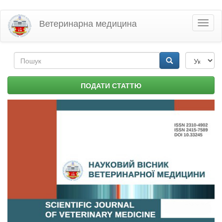
Перейти
Ветеринарна медицина
Toggl
до
naviga
основного
матеріалу
Пошукова
форма
Пошук
ПОДАТИ СТАТТЮ