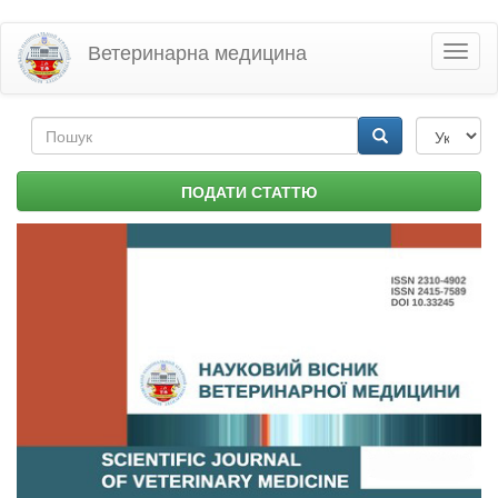
Перейти
Ветеринарна медицина
Toggl
до
naviga
основного
матеріалу
Пошукова
форма
Пошук
ПОДАТИ СТАТТЮ