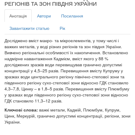
РЕГІОНІВ ТА ЗОН ПІВДНЯ УКРАЇНИ
Анотація
Автори
Посилання
Завантажити статью
Рік
Досліджено вміст макро- та мікроелементів, у тому числі і
важких металів, у воді різних регіонів та зон півдня України.
Вивчено регіональні особливості їх накопичення. Встановлено
надмірне навантаження Кадмієм, вміст якого у 88 %
досліджених зразків води перевищував гранично допустимі
концентрації у 4,5–25 разів. Перевищення вмісту Купруму у
зразках води центрального регіону північно-степової зони та
південного регіону сухо-степової зони відносно ГДК становило
4,3–7,8, Цинку – в 1,8–5 разів. Перевищення вмісту Плюмбуму
у зразках води південного регіону сухо-степової зони відносно
ГДК становило 11,3–12 разів.
Ключові слова:
важкі метали, Кадмій, Плюмбум, Купрум,
Цинк, Меркурій, гранично допустимі концентрації, регіони, зони
України.