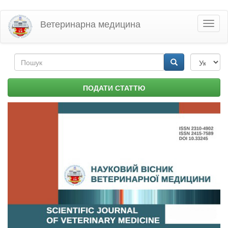
Перейти
Ветеринарна медицина
Toggl
до
naviga
основного
матеріалу
Пошукова
форма
Пошук
ПОДАТИ СТАТТЮ