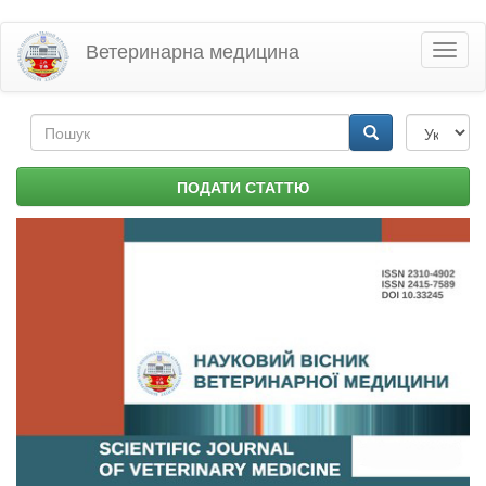
Перейти
Ветеринарна медицина
Toggl
до
naviga
основного
матеріалу
Пошукова
форма
Пошук
ПОДАТИ СТАТТЮ