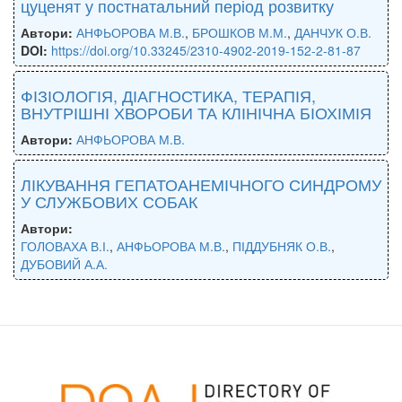
цуценят у постнатальний період розвитку
Автори:
АНФЬОРОВА М.В.
,
БРОШКОВ М.М.
,
ДАНЧУК О.В.
DOI:
https://doi.org/10.33245/2310-4902-2019-152-2-81-87
ФІЗІОЛОГІЯ, ДІАГНОСТИКА, ТЕРАПІЯ,
ВНУТРІШНІ ХВОРОБИ ТА КЛІНІЧНА БІОХІМІЯ
Автори:
АНФЬОРОВА М.В.
ЛІКУВАННЯ ГЕПАТОАНЕМІЧНОГО СИНДРОМУ
У СЛУЖБОВИХ СОБАК
Автори:
ГОЛОВАХА В.І.
,
АНФЬОРОВА М.В.
,
ПІДДУБНЯК О.В.
,
ДУБОВИЙ А.А.