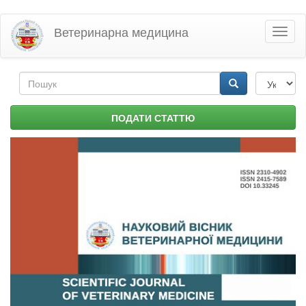
Перейти
Ветеринарна медицина
Toggl
до
naviga
основного
матеріалу
Пошукова
форма
Пошук
ПОДАТИ СТАТТЮ