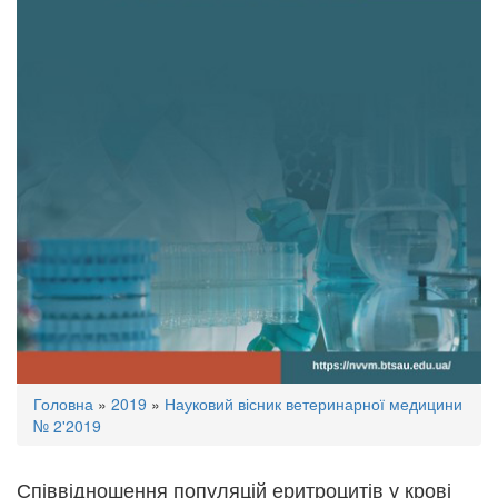
Ви
Головна
»
2019
»
Науковий вісник ветеринарної медицини
є
№ 2'2019
тут
Співвідношення популяцій еритроцитів у крові