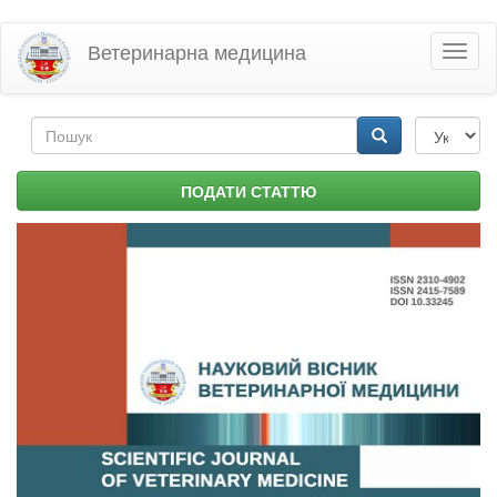
Перейти
Ветеринарна медицина
Toggl
до
naviga
основного
матеріалу
Пошукова
форма
Пошук
ПОДАТИ СТАТТЮ