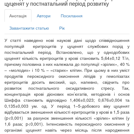
цуценят у постнатальний період розвитку
Анотація
Автори
Посилання
Завантажити статью
Рік
У статті наведено нові наукові дані щодо співвідношення
популяцій еритроцитів у цуценят службових порід у
постнатальний період. Встановлено, що у однодобових
цуценят кількість еритроцитів у крові становить 5,64±0,12 Т/л,
причому половина з них належала до популяції «зрілих», 40 %
– «молодих» і 10 % – «старих» клітин. При цьому в них уміст
продуктів пероксидного окиснення ліпідів у гемолізатах
еритроцитів досить високий, що, напевно, свідчить про
розвиток постнатального оксидативного стресу. Так,
концентрація крові дієнових кон’югатів, кетодієнів і основ
Шиффа становить відповідно 1,406±0,023; 0,676±0,004 та
0,135±0,003 ум. од. У період 1–5-добового віку цуценят
відбувається зменшення кількості еритроцитів у крові в 1,5 раза
(p<0,001) за рахунок зменшення кількості «зрілих» клітин (у
1,6 раза; p<0,001). Інтенсивність пероксидного окиснення у
організмі цуценят навіть через місяць після народження