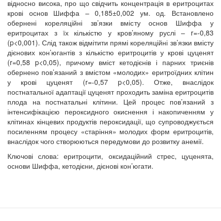
відносно висока, про що свідчить концентрація в еритроцитах
крові основ Шиффа – 0,185±0,002 ум. од. Встановлено
обернені кореляційні зв’язки вмісту основ Шиффа у
еритроцитах з їх кількістю у кров’яному руслі – r=-0,83
(p<0,001). Слід також відмітити прямі кореляційні зв’язки вмісту
дієнових кон’югантів з кількістю еритроцитів у крові цуценят
(r=0,58 p<0,05), причому вміст кетодієнів і парних триєнів
обернено пов’язаний з вмістом «молодих» еритроїдних клітин
у крові цуценят (r=-0,57 p<0,05). Отже, внаслідок
постнатальної адаптації цуценят проходить заміна еритроцитів
плода на постнатальні клітини. Цей процес пов’язаний з
інтенсифікацією пероксидного окиснення і накопиченням у
клітинах кінцевих продуктів пероксидації, що супроводжується
посиленням процесу «старіння» молодих форм еритроцитів,
внаслідок чого створюються передумови до розвитку анемії.
Ключові слова: еритроцити, оксидаційний стрес, цуценята,
основи Шиффа, кетодієни, дієнові кон’югати.