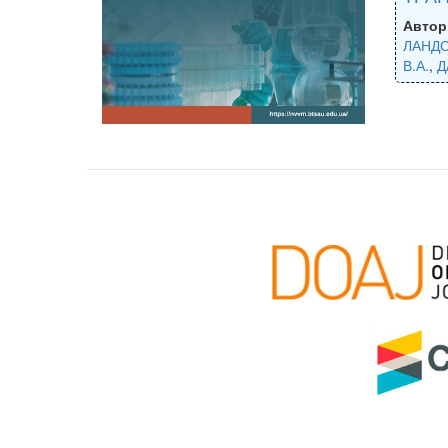
Автор
ЛАНДС
В.А.
,
Д