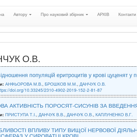
на
Автору
Про науковий збірник
АРХІВ
Контакти
ЧУК О.В.
ідношення популяцій еритроцитів у крові цуценят у 
и:
АНФЬОРОВА М.В.
,
БРОШКОВ М.М.
,
ДАНЧУК О.В.
ttps://doi.org/10.33245/2310-4902-2019-152-2-81-87
ВА АКТИВНІСТЬ ПОРОСЯТ-СИСУНІВ ЗА ВВЕДЕНН
и:
ПРИСТУПА Т.І.
,
ДАНЧУК В.В.
,
ДАНЧУК О.В.
,
КАПЛУНЕНКО В.Г.
ЛИВОСТІ ВПЛИВУ ТИПУ ВИЩОЇ НЕРВОВОЇ ДІЯЛЬН
СФЕРАЗ У СИРОВАТЦІ КРОВІ