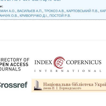
и:
МАН А.О.
,
ВАСИЛЬЄВ А.П.
,
ТРОКОЗ А.В.
,
КАРПОВСЬКИЙ П.В.
,
КАР
АНЧУК О.В.
,
КРИВОРУЧКО Д.І.
,
ПОСТОЙ Р.В.