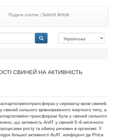
Подати статтю | Submit Article
ОСТІ СВИНЕЙ НА АКТИВНІСТЬ
а аспартатамінотрансфераз у сироватці крові свиней.
 свиней сильного врівноваженого інертного типу, а
 аспартатаміно-трансферази була у свиней сильного
начено, що активність АлАТ у свиней 5–6-місячного
процесами росту та обміну речовин в організмі. У
ідок більшої активності АсАТ, коефіцієнт де Рітіса