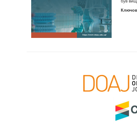
був вищ
Ключов