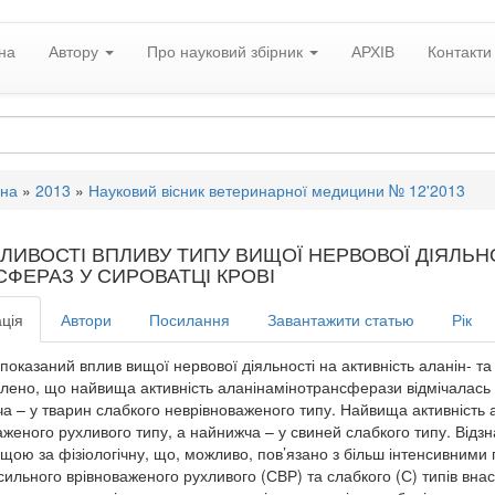
на
Автору
Про науковий збірник
АРХІВ
Контакти
вна
»
2013
»
Науковий вісник ветеринарної медицини № 12'2013
ЛИВОСТІ ВПЛИВУ ТИПУ ВИЩОЇ НЕРВОВОЇ ДІЯЛЬН
СФЕРАЗ У СИРОВАТЦІ КРОВІ
ція
Автори
Посилання
Завантажити статью
Рік
і показаний вплив вищої нервової діяльності на активність аланін- т
лено, що найвища активність аланінамінотрансферази відмічалась у
а – у тварин слабкого неврівноваженого типу. Найвища активність
аженого рухливого типу, а найнижча – у свиней слабкого типу. Відз
вищою за фізіологічну, що, можливо, пов’язано з більш інтенсивними 
сильного врівноваженого рухливого (СВР) та слабкого (С) типів внасл