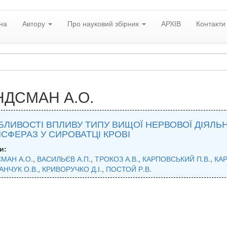
на
Автору
Про науковий збірник
АРХІВ
Контакти
НДСМАН А.О.
ЛИВОСТІ ВПЛИВУ ТИПУ ВИЩОЇ НЕРВОВОЇ ДІЯЛЬН
СФЕРАЗ У СИРОВАТЦІ КРОВІ
и:
МАН А.О.
,
ВАСИЛЬЄВ А.П.
,
ТРОКОЗ А.В.
,
КАРПОВСЬКИЙ П.В.
,
КАР
АНЧУК О.В.
,
КРИВОРУЧКО Д.І.
,
ПОСТОЙ Р.В.