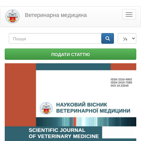
Перейти
Ветеринарна медицина
Toggl
до
naviga
основного
матеріалу
Пошукова
форма
Пошук
ПОДАТИ СТАТТЮ