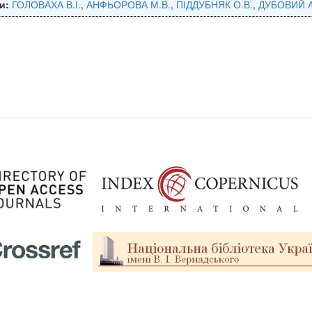
и:
ГОЛОВАХА В.І.
,
АНФЬОРОВА М.В.
,
ПІДДУБНЯК О.В.
,
ДУБОВИЙ А