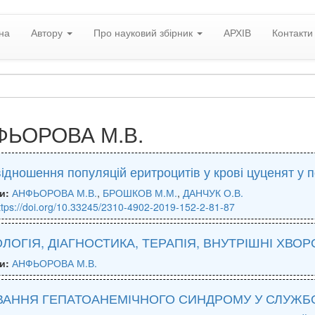
на
Автору
Про науковий збірник
АРХІВ
Контакти
ФЬОРОВА М.В.
ідношення популяцій еритроцитів у крові цуценят у 
и:
АНФЬОРОВА М.В.
,
БРОШКОВ М.М.
,
ДАНЧУК О.В.
ttps://doi.org/10.33245/2310-4902-2019-152-2-81-87
ОЛОГІЯ, ДІАГНОСТИКА, ТЕРАПІЯ, ВНУТРІШНІ ХВОРО
и:
АНФЬОРОВА М.В.
УВАННЯ ГЕПАТОАНЕМІЧНОГО СИНДРОМУ У СЛУЖБ