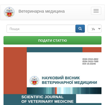
Перейти
Ветеринарна медицина
Toggl
до
naviga
основного
матеріалу
Пошукова
форма
Пошук
ПОДАТИ СТАТТЮ