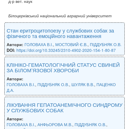
д-р вет. наук
Білоцерківський національний аграрний університет
Стан еритроцитопоезу у службових собак за
фізичного та емоційного навантаження
Автори:
ГОЛОВАХА В.І.
,
МОСТОВИЙ Є.В.
,
ПІДДУБНЯК О.В.
DOI:
https://doi.org/10.33245/2310-4902-2020-154-1-80-87
КЛІНІКО-ГЕМАТОЛОГІЧНИЙ СТАТУС СВИНЕЙ
ЗА БІЛОМ’ЯЗОВОЇ ХВОРОБИ
Автори:
ГОЛОВАХА В.І.
,
ПІДДУБНЯК О.В.
,
ШУЛЯК В.В.
,
ПАЦЕНКО
Д.А.
ЛІКУВАННЯ ГЕПАТОАНЕМІЧНОГО СИНДРОМУ
У СЛУЖБОВИХ СОБАК
Автори:
ГОЛОВАХА В.І.
,
АНФЬОРОВА М.В.
,
ПІДДУБНЯК О.В.
,