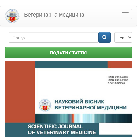
Перейти
Ветеринарна медицина
Toggl
до
naviga
основного
матеріалу
Пошукова
форма
Пошук
ПОДАТИ СТАТТЮ