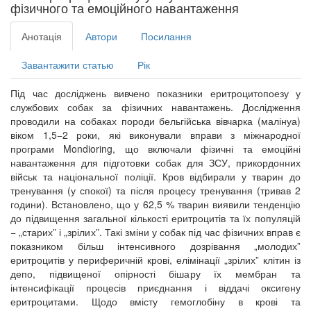
фізичного та емоційного навантаження
Анотація
Автори
Посилання
Завантажити статью
Рік
Під час досліджень вивчено показники еритроцитопоезу у
службових собак за фізичних навантажень. Дослідження
проводили на собаках породи бельгійська вівчарка (малінуа)
віком 1,5−2 роки, які виконували вправи з міжнародної
програми Mondioring, що включали фізичні та емоційні
навантаження для підготовки собак для ЗСУ, прикордонних
військ та національної поліції. Кров відбирали у тварин до
тренування (у спокої) та після процесу тренування (тривав 2
години). Встановлено, що у 62,5 % тварин виявили тенденцію
до підвищення загальної кількості еритроцитів та їх популяцій
− „старих” і „зрілих”. Такі зміни у собак під час фізичних вправ є
показником більш інтенсивного дозрівання „молодих”
еритроцитів у периферичній крові, елімінації „зрілих” клітин із
депо, підвищеної опірності бішару їх мембран та
інтенсифікації процесів приєднання і віддачі оксигену
еритроцитами. Щодо вмісту гемоглобіну в крові та