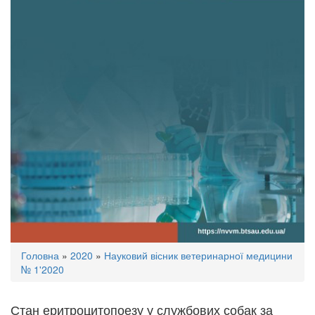
Ви
Головна
»
2020
»
Науковий вісник ветеринарної медицини
є
№ 1'2020
тут
Стан еритроцитопоезу у службових собак за