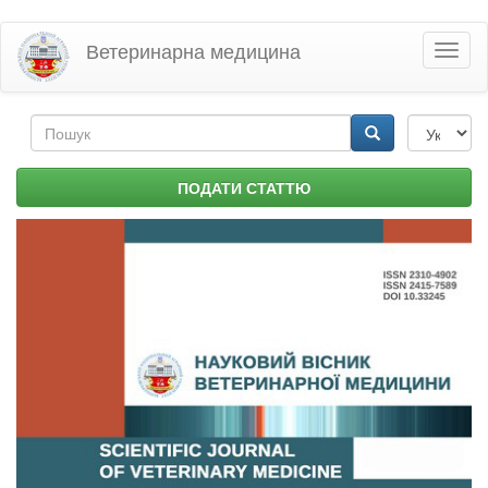
Перейти
Ветеринарна медицина
Toggl
до
naviga
основного
матеріалу
Пошукова
форма
Пошук
ПОДАТИ СТАТТЮ