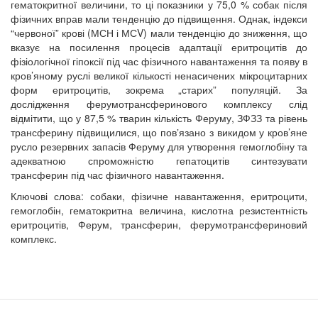
гематокритної величини, то ці показники у 75,0 % собак після
фізичних вправ мали тенденцію до підвищення. Однак, індекси
“червоної” крові (МСН і МСV) мали тенденцію до зниження, що
вказує на посилення процесів адаптації еритроцитів до
фізіологічної гіпоксії під час фізичного навантаження та появу в
кров’яному руслі великої кількості ненасичених мікроцитарних
форм еритроцитів, зокрема „старих” популяцій. За
дослідження ферумотрансферинового комплексу слід
відмітити, що у 87,5 % тварин кількість Феруму, ЗФЗЗ та рівень
трансферину підвищилися, що повʼязано з викидом у кров’яне
русло резервних запасів Феруму для утворення гемоглобіну та
адекватною спроможністю гепатоцитів синтезувати
трансферин під час фізичного навантаження.
Ключові слова: собаки, фізичне навантаження, еритроцити,
гемоглобін, гематокритна величина, кислотна резистентність
еритроцитів, Ферум, трансферин, ферумотрансфериновий
комплекс.