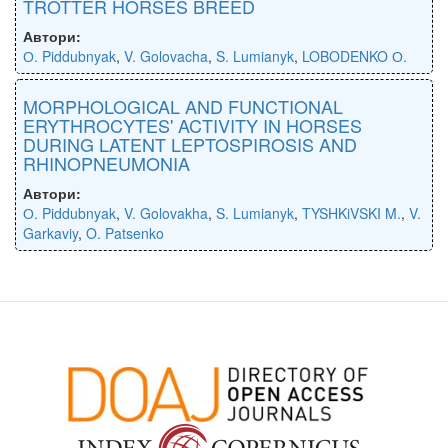
TROTTER HORSES BREED
Автори:
О. Piddubnyak
,
V. Golovacha
,
S. Lumianyk
,
LOBODENKO О.
MORPHOLOGICAL AND FUNCTIONAL
ERYTHROCYTES' ACTIVITY IN HORSES
DURING LATENT LEPTOSPIROSIS AND
RHINOPNEUMONIA
Автори:
О. Piddubnyak
,
V. Golovakha
,
S. Lumianyk
,
TYSHKiVSKI M.
,
V.
Garkaviy
,
O. Patsenko