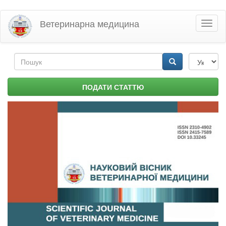
Перейти
Ветеринарна медицина
Toggl
до
naviga
основного
матеріалу
Пошукова
форма
Пошук
ПОДАТИ СТАТТЮ