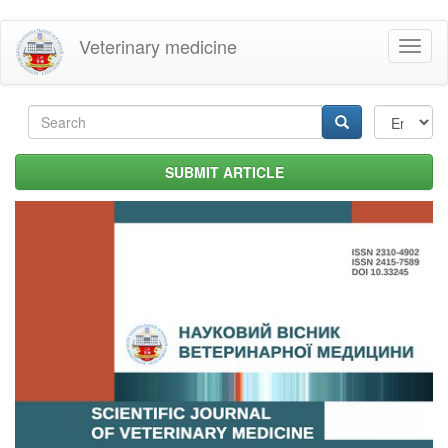
Skip
Veterinary medicine
Toggl
to
naviga
main
content
Search
form
Search
SUBMIT ARTICLE