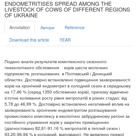
ENDOMETRITISES SPREAD AMONG THE
LIVESTOCK OF COWS OF DIFFERENT REGIONS
OF UKRAINE
Annotation
Автори
Reference
Download this article
YEAR
Подано аналіз результатів комплексного сезонного
гінекологічного обстеження корів шести молочних
підприємств, розташованих в Полтавській і Донецькій
областях. Достовірно встановлено підвищення захворюваності
корів на хронічний ендометрит в холодний сезон в середньому
на 17,46 % (серед 1350 обстежених корів), причому відмічено
істотне коливання росту рівня метропатій в різних стадах: від
5,78 до 46,99 %. Достовірно встановлено негативний вплив на
захворюваність хронічним ендометритом розташування
промислового комплексу в екологічно забрудненому регіоні за
постійного утримання корів у закритих приміщеннях
(діагностовано 82,81-91,16 % метропатій в теплий сезон і
93,20-96,94 % в холодний, відповідно). Не виявлено прямої