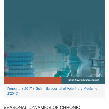
You
Головна
»
2017
»
Scientific Journal of Veterinary Medicine
are
2'2017
here
SEASONAL DYNAMICS OF CHRONIC