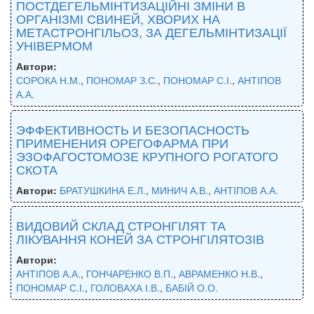
ПОСТДЕГЕЛЬМІНТИЗАЦІЙНІ ЗМІНИ В
ОРГАНІЗМІ СВИНЕЙ, ХВОРИХ НА
МЕТАСТРОНГІЛЬОЗ, ЗА ДЕГЕЛЬМІНТИЗАЦІЇ
УНІВЕРМОМ
Автори:
СОРОКА Н.М.
,
ПОНОМАР З.С.
,
ПОНОМАР С.І.
,
АНТІПОВ
А.А.
ЭФФЕКТИВНОСТЬ И БЕЗОПАСНОСТЬ
ПРИМЕНЕНИЯ ОРЕГОФАРМА ПРИ
ЭЗОФАГОСТОМОЗЕ КРУПНОГО РОГАТОГО
СКОТА
Автори:
БРАТУШКИНА Е.Л.
,
МИНИЧ А.В.
,
АНТІПОВ А.А.
ВИДОВИЙ СКЛАД СТРОНГІЛЯТ ТА
ЛІКУВАННЯ КОНЕЙ ЗА СТРОНГІЛЯТОЗІВ
Автори:
АНТІПОВ А.А.
,
ГОНЧАРЕНКО В.П.
,
АВРАМЕНКО Н.В.
,
ПОНОМАР С.І.
,
ГОЛОВАХА І.В.
,
БАБІЙ О.О.