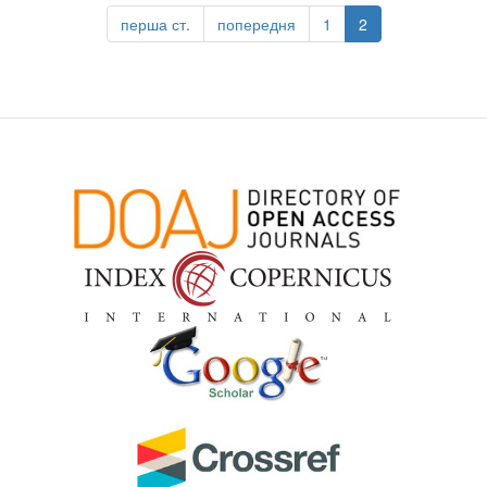
перша ст.
попередня
1
2