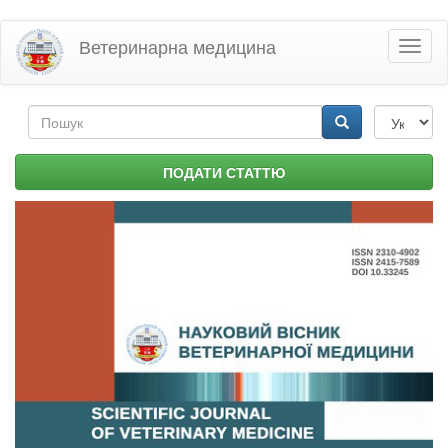
Перейти
Ветеринарна медицина
Toggl
до
naviga
основного
матеріалу
Пошукова
форма
Пошук
ПОДАТИ СТАТТЮ