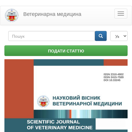
Перейти
Ветеринарна медицина
Toggl
до
naviga
основного
матеріалу
Пошукова
форма
Пошук
ПОДАТИ СТАТТЮ