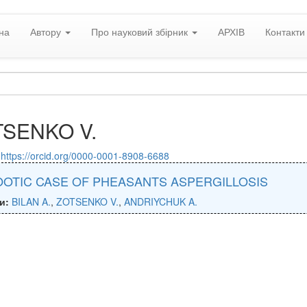
на
Автору
Про науковий збірник
АРХІВ
Контакти
SENKO V.
:
https://orcid.org/0000-0001-8908-6688
OTIC CASE OF PHEASANTS ASPERGILLOSIS
и:
BILAN A.
,
ZOTSENKO V.
,
ANDRIYCHUK A.