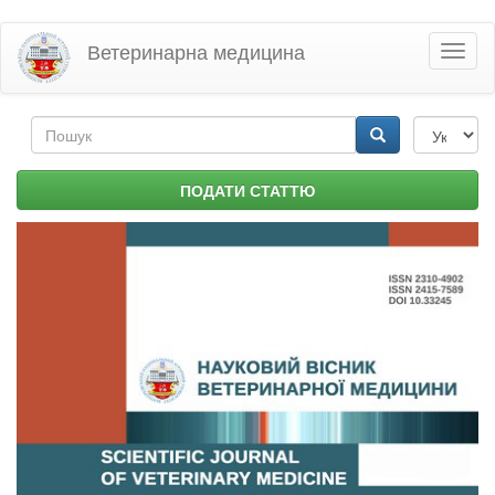
Перейти
Ветеринарна медицина
Toggl
до
naviga
основного
матеріалу
Пошукова
форма
Пошук
ПОДАТИ СТАТТЮ