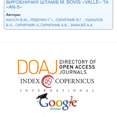
ВИРОБНИЧИХ ШТАМІВ M. BOVIS «VALLE» ТА
«AN-5»
Автори:
КАССІЧ В.Ю.
,
РЕБЕНКО Г.І.
,
СКРИПНИК В.Г.
,
УШКАЛОВ
В.О.
,
СКРИПНИК А
,
CКРИПНИК А.В.
,
ЗАМАЗІЙ А.А.