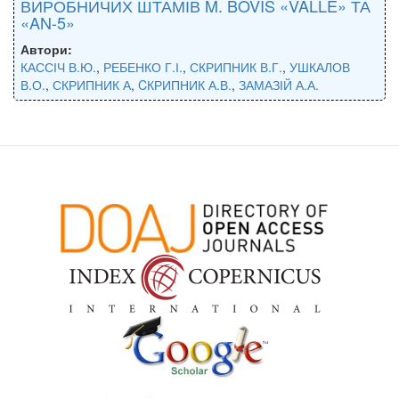
ВИРОБНИЧИХ ШТАМІВ M. BOVIS «VALLE» ТА
«AN-5»
Автори:
КАССІЧ В.Ю.
,
РЕБЕНКО Г.І.
,
СКРИПНИК В.Г.
,
УШКАЛОВ
В.О.
,
СКРИПНИК А
,
CКРИПНИК А.В.
,
ЗАМАЗІЙ А.А.