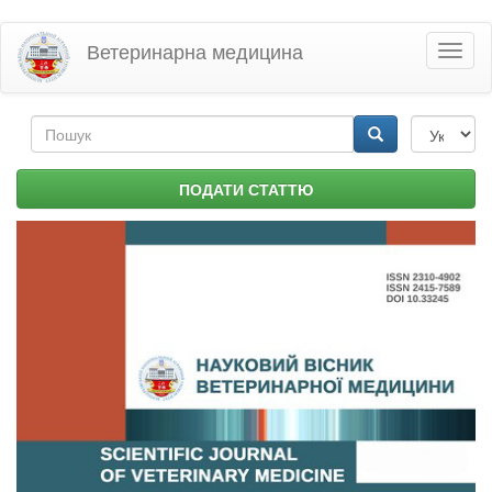
Перейти
Ветеринарна медицина
Toggl
до
naviga
основного
матеріалу
Пошукова
форма
Пошук
ПОДАТИ СТАТТЮ