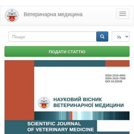
Перейти
Ветеринарна медицина
Toggl
до
naviga
основного
матеріалу
Пошукова
форма
Пошук
ПОДАТИ СТАТТЮ