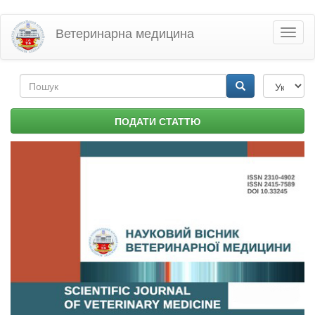
Перейти
Ветеринарна медицина
Toggl
до
naviga
основного
матеріалу
Пошукова
форма
Пошук
ПОДАТИ СТАТТЮ