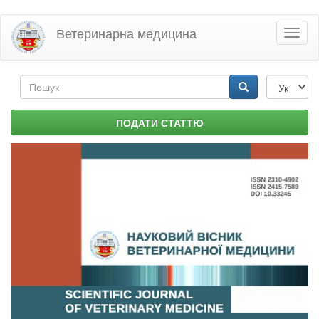
Перейти
Ветеринарна медицина
Toggl
до
naviga
основного
матеріалу
Пошукова
форма
Пошук
ПОДАТИ СТАТТЮ