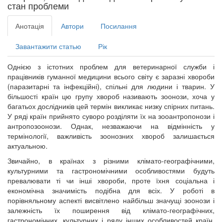
стан проблеми
Анотація
Автори
Посилання
Завантажити статью
Рік
Однією з істотних проблем для ветеринарної служби і
працівників гуманної медицини всього світу є заразні хвороби
(паразитарні та інфекційні), спільні для людини і тварин. У
більшості країн цю групу хвороб називають зоонози, хоча у
багатьох дослідників цей термін викликає низку спірних питань.
У ряді країн прийнято суворо розділяти їх на зооантропонози і
антропозоонози. Однак, незважаючи на відмінність у
термінології, важливість зоонозних хвороб залишається
актуальною.
Звичайно, в країнах з різними клімато-географічними,
культурними та гастрономічними особливостями будуть
превалювати ті чи інші хвороби, проте їхня соціальна і
економічна значимість подібна для всіх. У роботі в
порівняльному аспекті висвітлено найбільш значущі зоонози і
залежність їх поширення від клімато-географічних,
гастрономічних, культурних і ряду інших особливостей країн.