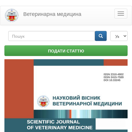
Перейти
Ветеринарна медицина
Toggl
до
naviga
основного
матеріалу
Пошукова
форма
Пошук
ПОДАТИ СТАТТЮ