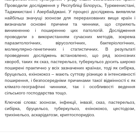
Проводили дослідження у Республіці Білорусь, Туркменистані,
Таджикистані і Азербайджані. У процесі досліджень виявляли
найбільш значущі зоонози для перерахованих вище країн і
визначали основні причини та чинники, що сприяють
виникненню і поширенню цих патологій. Дослідження
проводили з використанням сучасних методів, зокрема
паразитологічних, вірусологічних, бактеріологічних,
молекулярно-генетичних і статистичних. В результаті
проведених досліджень встановлено, що ряд зоонозних
хвороб, таких як сказ, пастерельоз, туберкульоз досить широко
поширені практично у всіх зазначених країнах, тоді як сибірка,
бруцельоз, ехінококоз – мають суттєву різницю в інтенсивності
поширення, і безпосередніми причинами такої відмінності є як
клімато-географічні чинники, так і особливості ведення
сільського господарства тощо.
Ключові слова: зоонози, інфекції, інвазії, сказ, пастерельоз,
сибірка, бруцельоз, туберкульоз, ехінококоз, цестодози,
трихінельоз, аскарідатози, криптоспоридіоз.