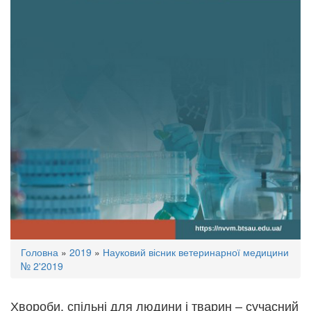
Ви
Головна
»
2019
»
Науковий вісник ветеринарної медицини
є
№ 2'2019
тут
Хвороби, спільні для людини і тварин – сучасний