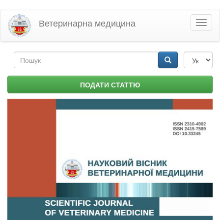
Перейти
Ветеринарна медицина
Toggl
до
naviga
основного
матеріалу
Пошукова
форма
Пошук
ПОДАТИ СТАТТЮ