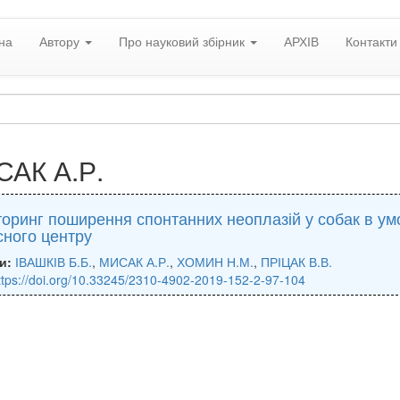
на
Автору
Про науковий збірник
АРХІВ
Контакти
АК А.Р.
оринг поширення спонтанних неоплазій у собак в умов
сного центру
и:
ІВАШКІВ Б.Б.
,
МИСАК А.Р.
,
ХОМИН Н.М.
,
ПРІЦАК В.В.
ttps://doi.org/10.33245/2310-4902-2019-152-2-97-104