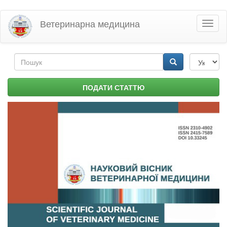
Перейти
Ветеринарна медицина
Toggl
до
naviga
основного
матеріалу
Пошукова
форма
Пошук
ПОДАТИ СТАТТЮ