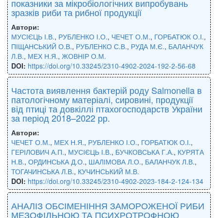
показники за мікробіологічних випробувань
зразків риби та рибної продукції
Автори:
МУСІЄЦЬ І.В.
,
РУБЛЕНКО І.О.
,
ЧЕЧЕТ О.М.
,
ГОРБАТЮК О.І.
,
ПІЩАНСЬКИЙ О.В.
,
РУБЛЕНКО С.В.
,
РУДА М.Є.
,
БАЛАНЧУК
Л.В.
,
МЕХ Н.Я.
,
ЖОВНІР О.М.
DOI:
https://doi.org/10.33245/2310-4902-2024-192-2-56-68
Частота виявлення бактерій роду Salmonella в
патологічному матеріалі, сировині, продукції
від птиці та довкіллі птахогосподарств України
за період 2018–2022 рр.
Автори:
ЧЕЧЕТ О.М.
,
МЕХ Н.Я.
,
РУБЛЕНКО І.О.
,
ГОРБАТЮК О.І.
,
ГЕРІЛОВИЧ А.П.
,
МУСІЄЦЬ І.В.
,
БУЧКОВСЬКА Г.А.
,
КУРЯТА
Н.В.
,
ОРДИНСЬКА Д.О.
,
ШАЛІМОВА Л.О.
,
БАЛАНЧУК Л.В.
,
ТОГАЧИНСЬКА Л.В.
,
КУЧИНСЬКИЙ М.В.
DOI:
https://doi.org/10.33245/2310-4902-2023-184-2-124-134
АНАЛІЗ ОБСІМЕНІННЯ ЗАМОРОЖЕНОЇ РИБИ
МЕЗОФІЛЬНОЮ ТА ПСИХРОТРОФНОЮ