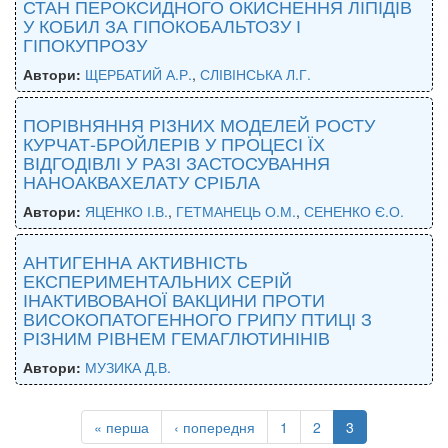
СТАН ПЕРОКСИДНОГО ОКИСНЕННЯ ЛІПІДІВ
У КОБИЛ ЗА ГІПОКОБАЛЬТОЗУ І
ГІПОКУПРОЗУ
Автори:
ЩЕРБАТИЙ А.Р.
,
СЛІВІНСЬКА Л.Г.
ПОРІВНЯННЯ РІЗНИХ МОДЕЛЕЙ РОСТУ
КУРЧАТ-БРОЙЛЕРІВ У ПРОЦЕСІ ЇХ
ВІДГОДІВЛІ У РАЗІ ЗАСТОСУВАННЯ
НАНОАКВАХЕЛАТУ СРІБЛА
Автори:
ЯЦЕНКО І.В.
,
ГЕТМАНЕЦЬ О.М.
,
СЕНЕНКО Є.О.
АНТИГЕННА АКТИВНІСТЬ
ЕКСПЕРИМЕНТАЛЬНИХ СЕРІЙ
ІНАКТИВОВАНОЇ ВАКЦИНИ ПРОТИ
ВИСОКОПАТОГЕННОГО ГРИПУ ПТИЦІ З
РІЗНИМ РІВНЕМ ГЕМАГЛЮТИНІНІВ
Автори:
МУЗИКА Д.В.
« перша
‹ попередня
1
2
3