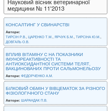
Науковий вісник ветеринарної
медицини № 11'2013
КОНСАЛТИНГ У СВИНАРСТВІ
Автори:
ТИРСІН Р.В.
,
ЦАРЕНКО Т.М.
,
ЯРЧУК Б.М.
,
ТИРСІНА Ю.М.
,
ДОВГАЛЬ О.В.
ВПЛИВ ВІТАМІНУ С НА ПОКАЗНИКИ
ІМУНОРЕАКТИВНОСТІ ТА
АНТИОКСИДАНТНОЇ СИСТЕМИ ТЕЛЯТ,
ВАКЦИНОВАНИХ ПРОТИ САЛЬМОНЕЛЬОЗУ
Автори:
ФЕДОРЧЕНКО А.М.
БІЛКОВИЙ ОБМІН У ВІВЦЕМАТОК ЗА РІЗНОГО
ФІЗІОЛОГІЧНОГО СТАНУ
Автори:
ШАРАНДАК П.В.