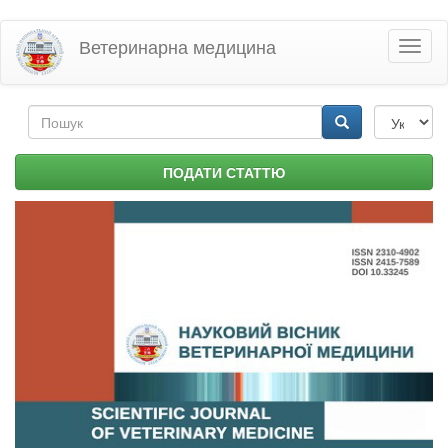
Перейти
Ветеринарна медицина
Toggl
до
naviga
основного
матеріалу
Пошукова
форма
Пошук
ПОДАТИ СТАТТЮ