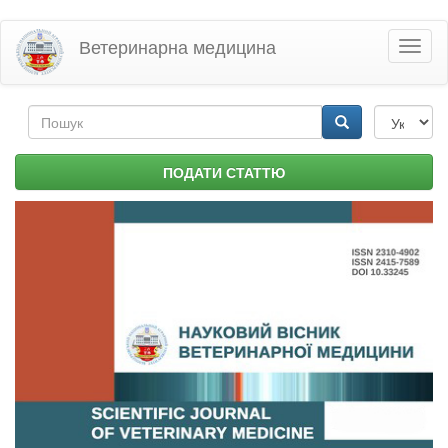
Перейти
Ветеринарна медицина
Toggl
до
naviga
основного
матеріалу
Пошукова
форма
Пошук
ПОДАТИ СТАТТЮ