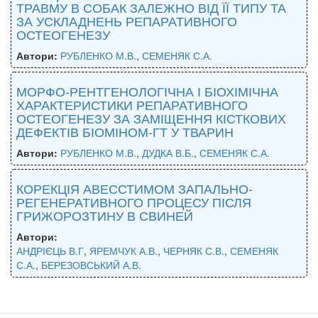
ТРАВМУ В СОБАК ЗАЛЕЖНО ВІД ЇЇ ТИПУ ТА
ЗА УСКЛАДНЕНЬ РЕПАРАТИВНОГО
ОСТЕОГЕНЕЗУ
Автори:
РУБЛЕНКО М.В.
,
СЕМЕНЯК С.А.
МОРФО-РЕНТГЕНОЛОГІЧНА І БІОХІМІЧНА
ХАРАКТЕРИСТИКИ РЕПАРАТИВНОГО
ОСТЕОГЕНЕЗУ ЗА ЗАМІЩЕННЯ КІСТКОВИХ
ДЕФЕКТІВ БІОМІНОМ-ГТ У ТВАРИН
Автори:
РУБЛЕНКО М.В.
,
ДУДКА В.Б.
,
СЕМЕНЯК С.А.
КОРЕКЦІЯ АВЕССТИМОМ ЗАПАЛЬНО-
РЕГЕНЕРАТИВНОГО ПРОЦЕСУ ПІСЛЯ
ГРИЖОРОЗТИНУ В СВИНЕЙ
Автори:
АНДРІЄЦЬ В.Г
,
ЯРЕМЧУК А.В.
,
ЧЕРНЯК С.В.
,
СЕМЕНЯК
С.А.
,
БЕРЕЗОВСЬКИЙ А.В.