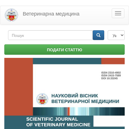
Перейти
Ветеринарна медицина
Toggl
до
naviga
основного
матеріалу
Пошукова
форма
Пошук
ПОДАТИ СТАТТЮ