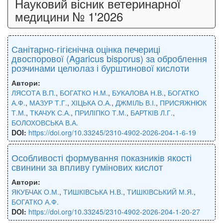
Науковий вісник ветеринарної
медицини № 1'2026
Санітарно-гігієнічна оцінка печериці
двоспорової (Agaricus bisporus) за оброблення
розчинами целюлаз і бурштинової кислоти
Автори:
ЛЯСОТА В.П.
,
БОГАТКО Н.М.
,
БУКАЛОВА Н.В.
,
БОГАТКО
А.Ф.
,
МАЗУР Т.Г.
,
ХІЦЬКА О.А.
,
ДЖМІЛЬ В.І.
,
ПРИСЯЖНЮК
Т.М.
,
ТКАЧУК С.А.
,
ПРИЛІПКО Т.М.
,
БАРТКІВ Л.Г.
,
БОЛОХОВСЬКА В.А.
DOI:
https://doi.org/10.33245/2310-4902-2026-204-1-6-19
Особливості формування показників якості
свинини за впливу гумінових кислот
Автори:
ЯКУБЧАК О.М.
,
ТИШКІВСЬКА Н.В.
,
ТИШКІВСЬКИЙ М.Я.
,
БОГАТКО А.Ф.
DOI:
https://doi.org/10.33245/2310-4902-2026-204-1-20-27