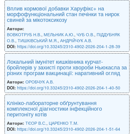
Вплив кормової добавки Харуфікс+ на
морфофункціональний стан печінки та нирок
свиней за мікотоксикозу
Автори:
ВОВКОТРУБ Н.В.
,
МЕЛЬНИК А.Ю.
,
ЧУБ О.В.
,
ПІДДУБНЯК
О.В.
,
ТИШКІВСЬКИЙ М.Я.
,
АНДРІЙЧУК А.В.
DOI:
https://doi.org/10.33245/2310-4902-2026-204-1-28-39
Локальний імунітет кишківника курчат-
бройлерів у захисті проти хвороби Ньюкасла за
різних програм вакцинації: наративний огляд
Автори:
ОРОБЧУК А.В.
DOI:
https://doi.org/10.33245/2310-4902-2026-204-1-40-50
Клініко-лабораторне обґрунтування
комплексної діагностики інфекційного
перитоніту котів
Автори:
ТЄОР В.С.
,
ЦАРЕНКО Т.М.
DOI:
https://doi.org/10.33245/2310-4902-2026-204-1-51-64