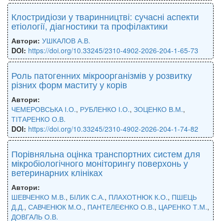
Клостридіози у тваринництві: сучасні аспекти
етіології, діагностики та профілактики
Автори:
УШКАЛОВ А.В.
DOI:
https://doi.org/10.33245/2310-4902-2026-204-1-65-73
Роль патогенних мікроорганізмів у розвитку
різних форм маститу у корів
Автори:
ЧЕМЕРОВСЬКА І.О.
,
РУБЛЕНКО І.О.
,
ЗОЦЕНКО В.М.
,
ТІТАРЕНКО О.В.
DOI:
https://doi.org/10.33245/2310-4902-2026-204-1-74-82
Порівняльна оцінка транспортних систем для
мікробіологічного моніторингу поверхонь у
ветеринарних клініках
Автори:
ШЕВЧЕНКО М.В.
,
БІЛИК С.А.
,
ПЛАХОТНЮК К.О.
,
ПШЕЦЬ
Д.Д.
,
САВЧЕНЮК М.О.
,
ПАНТЕЛЕЄНКО О.В.
,
ЦАРЕНКО Т.М.
,
ДОВГАЛЬ О.В.