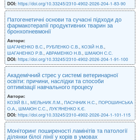
DOI:
https://doi.org/10.33245/2310-4902-2026-204-1-83-90
Патогенетичні основи та сучасні підходи до
фармакотерапії продуктивних тварин за
бронхопневмонії
Автори:
ШАГАНЕНКО В.С.
,
РУБЛЕНКО С.В.
,
КОЗІЙ Н.В.
,
ШАГАНЕНКО Р.В.
,
АВРАМЕНКО Н.В.
,
ШМАЮН С.С.
DOI:
https://doi.org/10.33245/2310-4902-2026-204-1-91-100
Академічний стрес у системі ветеринарної
освіти: причини, наслідки та способи
оптимізації навчального процесу
Автори:
КОЗІЙ В.І.
,
МЕЛЬНИК Л.М.
,
ПАСІЧНИК Н.С.
,
ПОРОШИНСЬКА
О.А.
,
ШМАЮН С.С.
,
ЛУК'ЯНЕНКО К.Є.
DOI:
https://doi.org/10.33245/2310-4902-2026-204-1-101-115
Моніторинг поширеності ламінітів та патології
ділянки білої лінії у корів в умовах