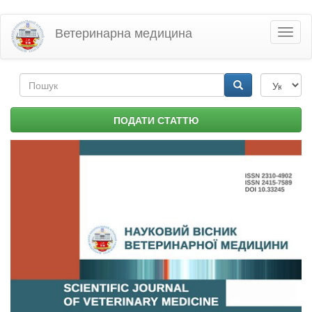
Перейти
Ветеринарна медицина
Toggl
до
naviga
основного
матеріалу
Пошукова
форма
Пошук
ПОДАТИ СТАТТЮ