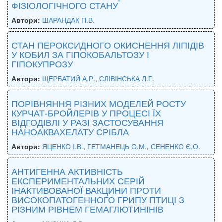
ФІЗІОЛОГІЧНОГО СТАНУ
Автори:
ШАРАНДАК П.В.
СТАН ПЕРОКСИДНОГО ОКИСНЕННЯ ЛІПІДІВ
У КОБИЛ ЗА ГІПОКОБАЛЬТОЗУ І
ГІПОКУПРОЗУ
Автори:
ЩЕРБАТИЙ А.Р.
,
СЛІВІНСЬКА Л.Г.
ПОРІВНЯННЯ РІЗНИХ МОДЕЛЕЙ РОСТУ
КУРЧАТ-БРОЙЛЕРІВ У ПРОЦЕСІ ЇХ
ВІДГОДІВЛІ У РАЗІ ЗАСТОСУВАННЯ
НАНОАКВАХЕЛАТУ СРІБЛА
Автори:
ЯЦЕНКО І.В.
,
ГЕТМАНЕЦЬ О.М.
,
СЕНЕНКО Є.О.
АНТИГЕННА АКТИВНІСТЬ
ЕКСПЕРИМЕНТАЛЬНИХ СЕРІЙ
ІНАКТИВОВАНОЇ ВАКЦИНИ ПРОТИ
ВИСОКОПАТОГЕННОГО ГРИПУ ПТИЦІ З
РІЗНИМ РІВНЕМ ГЕМАГЛЮТИНІНІВ