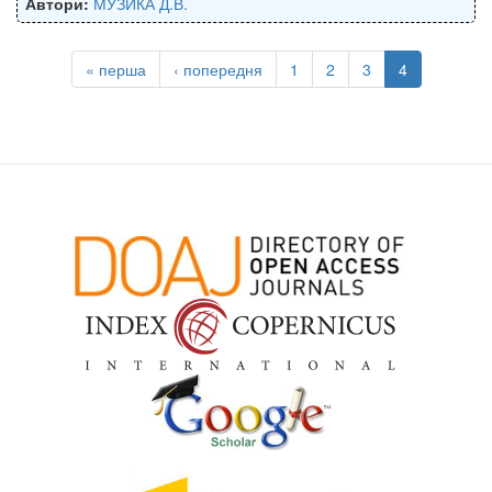
Автори:
МУЗИКА Д.В.
« перша
‹ попередня
1
2
3
4