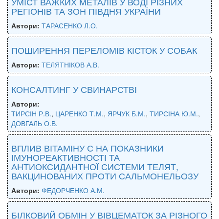
УМІСТ ВАЖКИХ МЕТАЛІВ У ВОДІ РІЗНИХ
РЕГІОНІВ ТА ЗОН ПІВДНЯ УКРАЇНИ
Автори:
ТАРАСЕНКО Л.О.
ПОШИРЕННЯ ПЕРЕЛОМІВ КІСТОК У СОБАК
Автори:
ТЕЛЯТНІКОВ А.В.
КОНСАЛТИНГ У СВИНАРСТВІ
Автори:
ТИРСІН Р.В.
,
ЦАРЕНКО Т.М.
,
ЯРЧУК Б.М.
,
ТИРСІНА Ю.М.
,
ДОВГАЛЬ О.В.
ВПЛИВ ВІТАМІНУ С НА ПОКАЗНИКИ
ІМУНОРЕАКТИВНОСТІ ТА
АНТИОКСИДАНТНОЇ СИСТЕМИ ТЕЛЯТ,
ВАКЦИНОВАНИХ ПРОТИ САЛЬМОНЕЛЬОЗУ
Автори:
ФЕДОРЧЕНКО А.М.
БІЛКОВИЙ ОБМІН У ВІВЦЕМАТОК ЗА РІЗНОГО