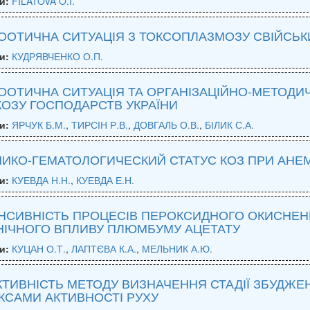
и:
FILATOVA O.I.
ООТИЧНА СИТУАЦІЯ З ТОКСОПЛАЗМОЗУ СВІЙСЬКИ
и:
КУДРЯВЧЕНКО О.П.
ООТИЧНА СИТУАЦІЯ ТА ОРГАНІЗАЦІЙНО-МЕТОДИ
ОЗУ ГОСПОДАРСТВ УКРАЇНИ
и:
ЯРЧУК Б.М.
,
ТИРСІН Р.В.
,
ДОВГАЛЬ О.В.
,
БІЛИК С.А.
НИКО-ГЕМАТОЛОГИЧЕСКИЙ СТАТУС КОЗ ПРИ АНЕ
и:
КУЕВДА Н.Н.
,
КУЕВДА Е.Н.
НСИВНІСТЬ ПРОЦЕСІВ ПЕРОКСИДНОГО ОКИСНЕННЯ
НІЧНОГО ВПЛИВУ ПЛЮМБУМУ АЦЕТАТУ
и:
КУЦАН О.Т.
,
ЛАПТЄВА К.А.
,
МЕЛЬНИК А.Ю.
ТИВНІСТЬ МЕТОДУ ВИЗНАЧЕННЯ СТАДІЇ ЗБУДЖЕН
КСАМИ АКТИВНОСТІ РУХУ