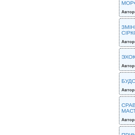
МОР
Автор
ЗМІН
СІРК
Автор
ЭХО
Автор
БУДО
Автор
СРА
МАСТ
Автор
ПРИ