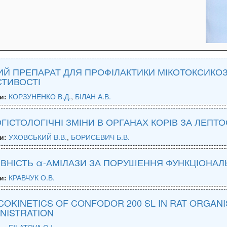
Й ПРЕПАРАТ ДЛЯ ПРОФІЛАКТИКИ МІКОТОКСИКОЗІ
ТИВОСТІ
и:
КОРЗУНЕНКО В.Д.
,
БІЛАН А.В.
ГІСТОЛОГІЧНІ ЗМІНИ В ОРГАНАХ КОРІВ ЗА ЛЕПТ
и:
УХОВСЬКИЙ В.В.
,
БОРИСЕВИЧ Б.В.
ВНІСТЬ α-АМІЛАЗИ ЗА ПОРУШЕННЯ ФУНКЦІОНАЛ
и:
КРАВЧУК О.В.
COKINETICS OF CONFODOR 200 SL IN RAT ORGAN
NISTRATION