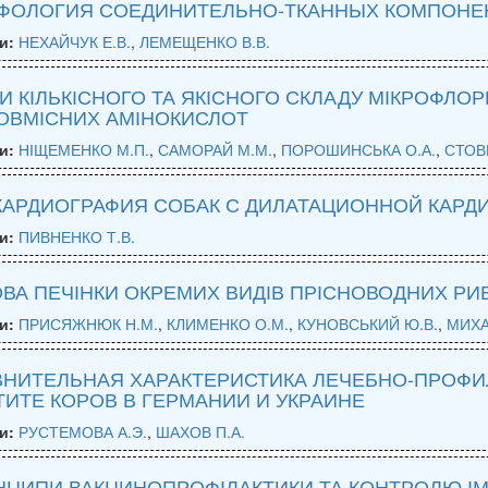
ФОЛОГИЯ СОЕДИНИТЕЛЬНО-ТКАННЫХ КОМПОНЕНТ
и:
НЕХАЙЧУК Е.В.
,
ЛЕМЕЩЕНКО В.В.
И КІЛЬКІСНОГО ТА ЯКІСНОГО СКЛАДУ МІКРОФЛОР
ОВМІСНИХ АМІНОКИСЛОТ
и:
НІЩЕМЕНКО М.П.
,
САМОРАЙ М.М.
,
ПОРОШИНСЬКА О.А.
,
СТОВ
КАРДИОГРАФИЯ СОБАК С ДИЛАТАЦИОННОЙ КАР
и:
ПИВНЕНКО Т.В.
ВА ПЕЧІНКИ ОКРЕМИХ ВИДІВ ПРІСНОВОДНИХ РИ
и:
ПРИСЯЖНЮК Н.М.
,
КЛИМЕНКО О.М.
,
КУНОВСЬКИЙ Ю.В.
,
МИХА
ВНИТЕЛЬНАЯ ХАРАКТЕРИСТИКА ЛЕЧЕБНО-ПРОФИ
ИТЕ КОРОВ В ГЕРМАНИИ И УКРАИНЕ
и:
РУСТЕМОВА А.Э.
,
ШАХОВ П.А.
НЦИПИ ВАКЦИНОПРОФІЛАКТИКИ ТА КОНТРОЛЮ ІМ